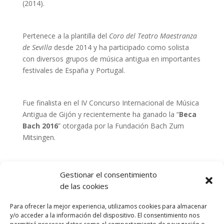
(2014).
Pertenece a la plantilla del
Coro del Teatro Maestranza
de Sevilla
desde 2014 y ha participado como solista
con diversos grupos de música antigua en importantes
festivales de España y Portugal.
Fue finalista en el IV Concurso Internacional de Música
Antigua de Gijón y recientemente ha ganado la “
Beca
Bach 2016
” otorgada por la Fundación Bach Zum
Mitsingen.
[gdlr_button href=»https://corovictoria.org/about-us/»
Gestionar el consentimiento
target=»_self» size=»medium» background=»#95321a»
de las cookies
color=»#ffffff»]Volver[/gdlr_button]
Para ofrecer la mejor experiencia, utilizamos cookies para almacenar
y/o acceder a la información del dispositivo. El consentimiento nos