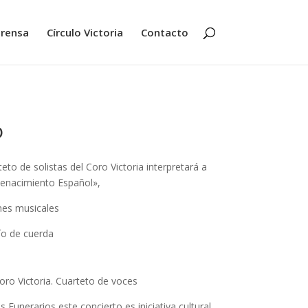
rensa
Círculo Victoria
Contacto
o
eto de solistas del Coro Victoria interpretará a
Renacimiento Español»,
ones musicales
ío de cuerda
oro Victoria. Cuarteto de voces
Funerarios este concierto es iniciativa cultural