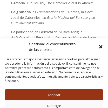
L’Arcàdia, Ludi Musici, The Barocker o el dúo Alamire.
Ha
grabado
las
Lamentaciones
de J. Comes, la
Obra
vocal de Cabanilles,
La Gloria Musical del Barroco
y
La
Llum Musical Xativina
.
Ha participado en
Festival
de Música Antigua
de Peñiscola, el
Festival
de Órgano Histórico de León,
el
Festival de Música Antigua
de Gijón, Gois Oroso
Gestionar el consentimiento
Arte, Festival Los Lunes Concierto de Castellón, Febrro
de las cookies
Lírico y Journée Européenne de la Musique Ancienne.
Para ofrecer la mejor experiencia, utilizamos cookies para almacenar
[gdlr_button href=»https://corovictoria.org/about-us/»
y/o acceder a la información del dispositivo. El consentimiento nos
permitirá procesar datos como el comportamiento de navegación o
target=»_self» size=»medium» background=»#95321a»
las identificaciones únicas en este sitio. No consentir o retirar el
color=»#ffffff»]Volver[/gdlr_button]
consentimiento, puede afectar negativamente a ciertas características y
Comparte esto:
funciones.
Aceptar
Denegar