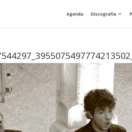
Agenda
Discografía
P
7544297_3955075497774213502